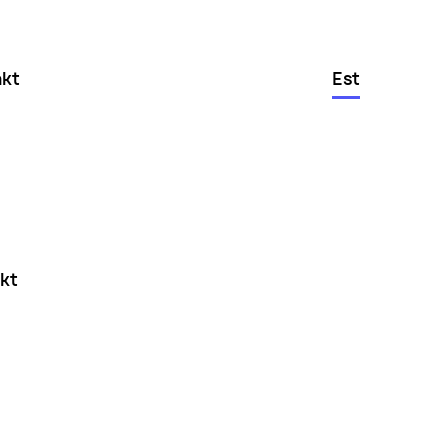
akt
Est
kt