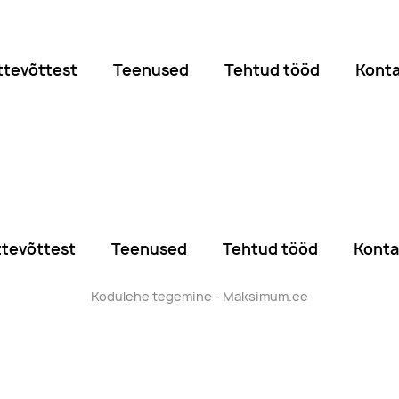
ttevõttest
Teenused
Tehtud tööd
Kont
ttevõttest
Teenused
Tehtud tööd
Konta
Kodulehe tegemine - Maksimum.ee